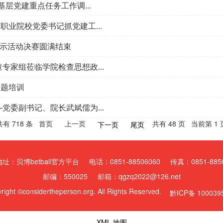
层党建重点任务工作调...
业院校党委书记抓党建工...
展示活动决赛圆满结束
专家组莅临学院检查思想政...
专题培训
党委副书记、院长武斌儒为...
共有 718 条 首页 上一页
共有 48 页 当前第 1 
下一页
尾页
址：贝博betball官方平台 电话：0851-88506060 传真：0851-8850
邮编：550025 邮箱：qgzq2022@126.net
right ©considertheperson.org. All Rights Reserved.
黔ICP备 100039
XML 地图