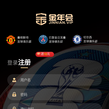
送
18
元
注册
登录