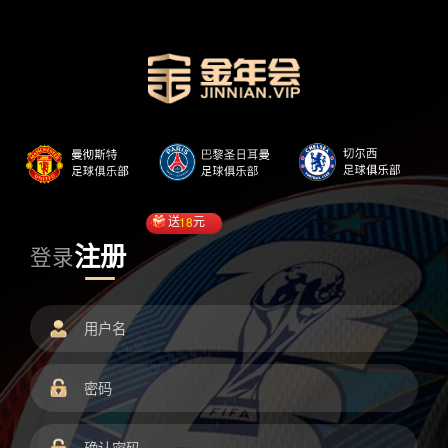
送
18
元
注册
登录