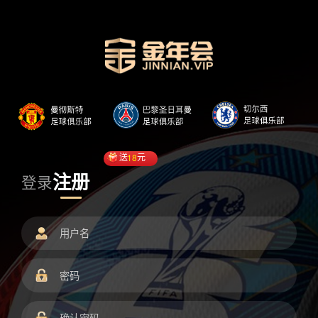
送
18
元
注册
登录