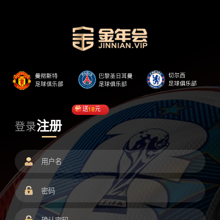
送
18
元
注册
登录