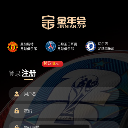
送
18
元
注册
登录