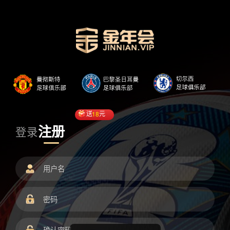
送
18
元
注册
登录