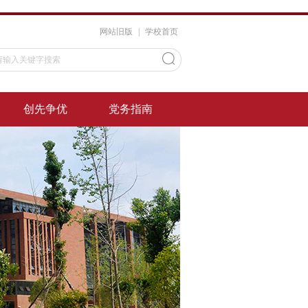
网站旧版
|
学校首页
创先争优
党务指南