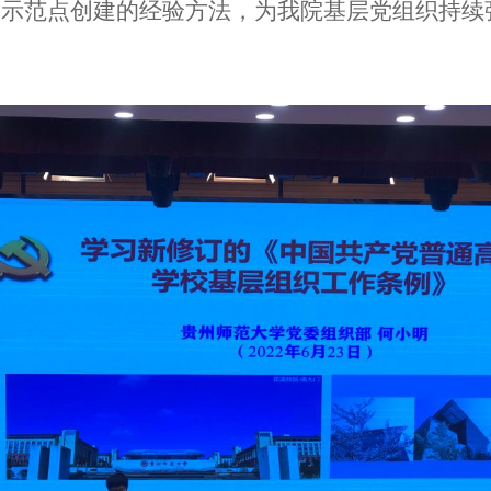
建示范点创建的经验方法，为我院基层党组织持续