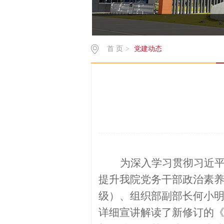
首 页
>
党建动态
为深入学习贯彻习近
提升我院党务干部政治素养
级）、组织部副部长何小
详细宣讲解读了新修订的