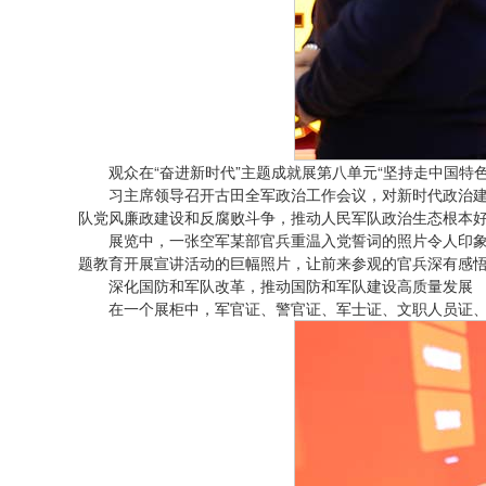
观众在“奋进新时代”主题成就展第八单元“坚持走中国特色
习主席领导召开古田全军政治工作会议，对新时代政治
队党风廉政建设和反腐败斗争，推动人民军队政治生态根本
展览中，一张空军某部官兵重温入党誓词的照片令人印象深
题教育开展宣讲活动的巨幅照片，让前来参观的官兵深有感悟
深化国防和军队改革，推动国防和军队建设高质量发展
在一个展柜中，军官证、警官证、军士证、文职人员证、