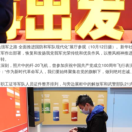
强军之路 全面推进国防和军队现代化”展厅参观（10月12日摄）。新华社
建军作出部署，恢复和发扬我党我军光荣传统和优良作风，以整风精神推
好转。
刻，照片中的歼-20飞机，曾参加庆祝中国共产党成立100周年飞行表
：“作为新时代革命军人，我们要始终聚集在党的旗帜下，做到绝对忠诚
职工证等军队人员证件整齐排列，与旁边展柜中的解放军和武警部队21