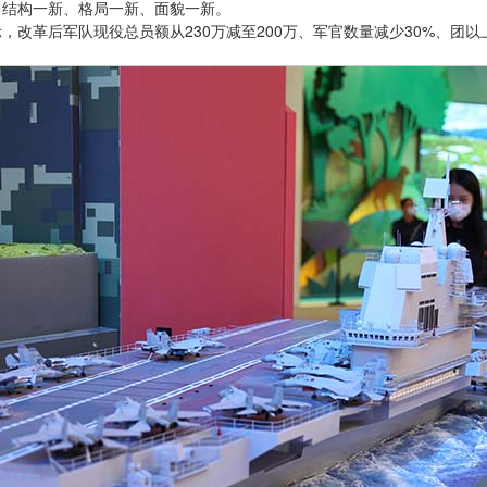
、结构一新、格局一新、面貌一新。
改革后军队现役总员额从230万减至200万、军官数量减少30%、团以上