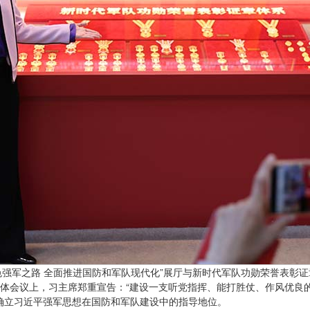
色强军之路 全面推进国防和军队现代化”展厅与新时代军队功勋荣誉表彰证章
团全体会议上，习主席郑重宣告：“建设一支听党指挥、能打胜仗、作风优良
，确立习近平强军思想在国防和军队建设中的指导地位。