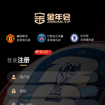
送
18
元
注册
登录