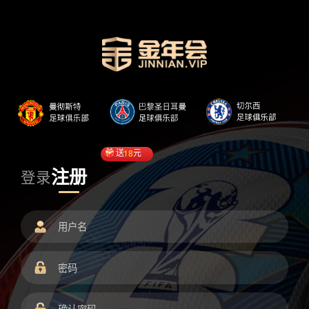
送
18
元
注册
登录