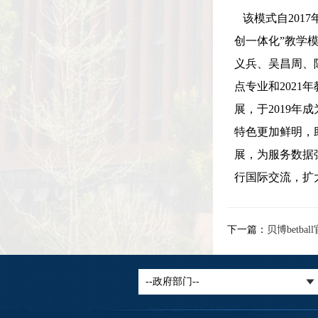
该模式自201
创一体化”教学
义兵、吴昌周、
点专业和202
展，于2019年
特色更加鲜明，助
展，为服务数据强
行国际交流，扩
下一篇：
贝博betb
--政府部门--