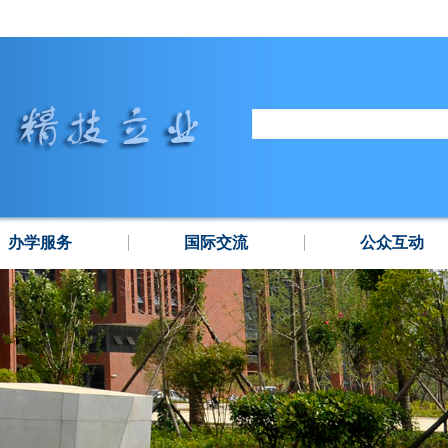
办学服务
国际交流
公众互动