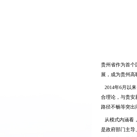
贵州省作为首个
展，成为贵州高
2014年6月以
合理论，与贵安
路径不畅等突出问
从模式内涵看，
是政府部门主导