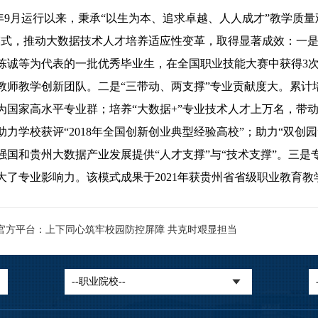
7年9月运行以来，秉承“以生为本、追求卓越、人人成才”教学质
模式，推动大数据技术人才培养适应性变革，取得显著成效：一
陈诚等为代表的一批优秀毕业生，在全国职业技能大赛中获得3次“
1年教师教学创新团队。二是“三带动、两支撑”专业贡献度大。累计
成为国家高水平专业群；培养“大数据+”专业技术人才上万名，带
力学校获评“2018年全国创新创业典型经验高校”；助力“双创园
国和贵州大数据产业发展提供“人才支撑”与“技术支撑”。三是专
大了专业影响力。该模式成果于2021年获贵州省省级职业教育教
all官方平台：上下同心筑牢校园防控屏障 共克时艰显担当
--职业院校--