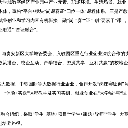
大学城数字经济产业园中产业元素、职场环境、生活场景、就业
体，重构“平台+模块”岗课赛证“四位一体”课程体系。三是产教
业和学习内容有机衔接，融“岗”“赛”“证”“创”要素于“课”，
证融通”“赛证融合”。
为纽带，与贵安新区大学城管委会、入驻园区重点行业企业深度合作的
“政策搭台、校企互动、产学结合、资源共享、互利共赢”的校地企
大数据、中软国际等大数据行业企业，合作开发“岗课赛证创”
，“体验+实践”课程教学及实习实训、就业创业在“大学城”与“试
合组织，采取“学生+基地+项目”“学生+课题+导师”“学生+大
进培养路径。