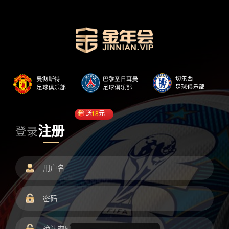
送
18
元
注册
登录