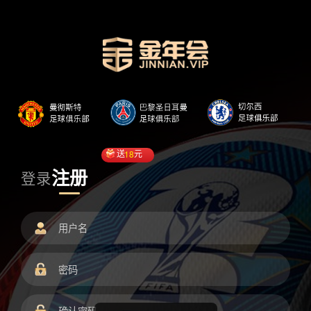
送
18
元
注册
登录